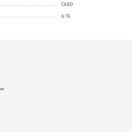
OLED
6 ГБ
а
ет