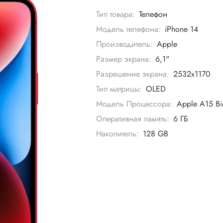
Тип товара:
Телефон
Модель телефона:
iPhone 14
Производитель:
Apple
Размер экрана:
6,1"
Разрешение экрана:
2532x1170
Тип матрицы:
OLED
Модель Процессора:
Apple A15 Bi
Оперативная память:
6 ГБ
Накопитель:
128 GB