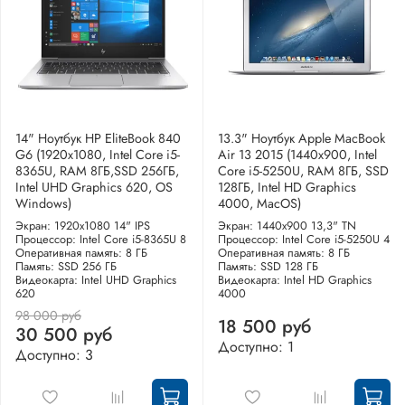
14" Ноутбук HP EliteBook 840
13.3" Ноутбук Apple MacBook
G6 (1920x1080, Intel Core i5-
Air 13 2015 (1440x900, Intel
8365U, RAM 8ГБ,SSD 256ГБ,
Core i5-5250U, RAM 8ГБ, SSD
Intel UHD Graphics 620, OS
128ГБ, Intel HD Graphics
Windows)
4000, MacOS)
Экран: 1920x1080 14" IPS
Экран: 1440x900 13,3" TN
Процессор: Intel Core i5-8365U 8
Процессор: Intel Core i5-5250U 4
Оперативная память: 8 ГБ
Оперативная память: 8 ГБ
Память: SSD 256 ГБ
Память: SSD 128 ГБ
Видеокарта: Intel UHD Graphics
Видеокарта: Intel HD Graphics
620
4000
98 000 руб
18 500 руб
30 500 руб
Доступно: 1
Доступно: 3