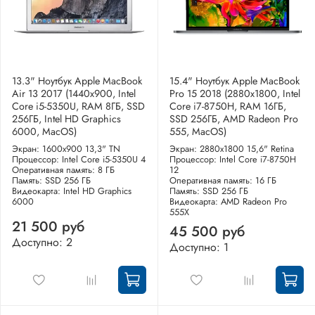
13.3" Ноутбук Apple MacBook
15.4" Ноутбук Apple MacBook
Air 13 2017 (1440x900, Intel
Pro 15 2018 (2880x1800, Intel
Core i5-5350U, RAM 8ГБ, SSD
Core i7-8750H, RAM 16ГБ,
256ГБ, Intel HD Graphics
SSD 256ГБ, AMD Radeon Pro
6000, MacOS)
555, MacOS)
Экран: 1600x900 13,3" TN
Экран: 2880x1800 15,6" Retina
Процессор: Intel Core i5-5350U 4
Процессор: Intel Core i7-8750H
Оперативная память: 8 ГБ
12
Память: SSD 256 ГБ
Оперативная память: 16 ГБ
Видеокарта: Intel HD Graphics
Память: SSD 256 ГБ
6000
Видеокарта: AMD Radeon Pro
555X
21 500 руб
45 500 руб
Доступно: 2
Доступно: 1