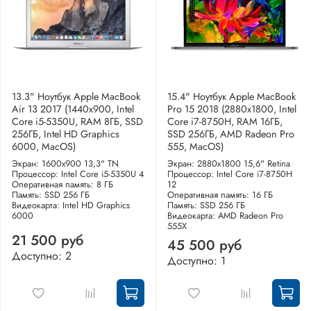
13.3" Ноутбук Apple MacBook
15.4" Ноутбук Apple MacBook
Air 13 2017 (1440x900, Intel
Pro 15 2018 (2880x1800, Intel
Core i5-5350U, RAM 8ГБ, SSD
Core i7-8750H, RAM 16ГБ,
256ГБ, Intel HD Graphics
SSD 256ГБ, AMD Radeon Pro
6000, MacOS)
555, MacOS)
Экран: 1600x900 13,3" TN
Экран: 2880x1800 15,6" Retina
Процессор: Intel Core i5-5350U 4
Процессор: Intel Core i7-8750H
Оперативная память: 8 ГБ
12
Память: SSD 256 ГБ
Оперативная память: 16 ГБ
Видеокарта: Intel HD Graphics
Память: SSD 256 ГБ
6000
Видеокарта: AMD Radeon Pro
555X
21 500 руб
45 500 руб
Доступно: 2
Доступно: 1