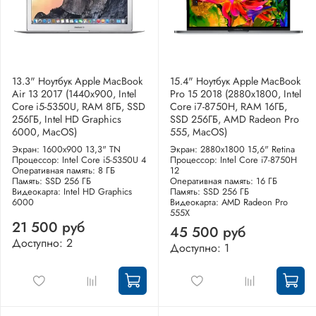
13.3" Ноутбук Apple MacBook
15.4" Ноутбук Apple MacBook
Air 13 2017 (1440x900, Intel
Pro 15 2018 (2880x1800, Intel
Core i5-5350U, RAM 8ГБ, SSD
Core i7-8750H, RAM 16ГБ,
256ГБ, Intel HD Graphics
SSD 256ГБ, AMD Radeon Pro
6000, MacOS)
555, MacOS)
Экран: 1600x900 13,3" TN
Экран: 2880x1800 15,6" Retina
Процессор: Intel Core i5-5350U 4
Процессор: Intel Core i7-8750H
Оперативная память: 8 ГБ
12
Память: SSD 256 ГБ
Оперативная память: 16 ГБ
Видеокарта: Intel HD Graphics
Память: SSD 256 ГБ
6000
Видеокарта: AMD Radeon Pro
555X
21 500 руб
45 500 руб
Доступно: 2
Доступно: 1