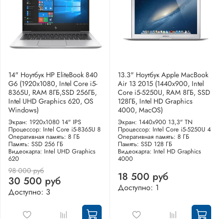
14" Ноутбук HP EliteBook 840
13.3" Ноутбук Apple MacBook
G6 (1920x1080, Intel Core i5-
Air 13 2015 (1440x900, Intel
8365U, RAM 8ГБ,SSD 256ГБ,
Core i5-5250U, RAM 8ГБ, SSD
Intel UHD Graphics 620, OS
128ГБ, Intel HD Graphics
Windows)
4000, MacOS)
Экран: 1920x1080 14" IPS
Экран: 1440x900 13,3" TN
Процессор: Intel Core i5-8365U 8
Процессор: Intel Core i5-5250U 4
Оперативная память: 8 ГБ
Оперативная память: 8 ГБ
Память: SSD 256 ГБ
Память: SSD 128 ГБ
Видеокарта: Intel UHD Graphics
Видеокарта: Intel HD Graphics
620
4000
98 000 руб
18 500 руб
30 500 руб
Доступно: 1
Доступно: 3