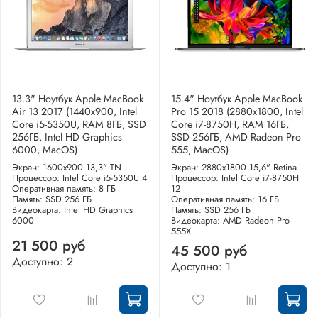
13.3" Ноутбук Apple MacBook
15.4" Ноутбук Apple MacBook
Air 13 2017 (1440x900, Intel
Pro 15 2018 (2880x1800, Intel
Core i5-5350U, RAM 8ГБ, SSD
Core i7-8750H, RAM 16ГБ,
256ГБ, Intel HD Graphics
SSD 256ГБ, AMD Radeon Pro
6000, MacOS)
555, MacOS)
Экран: 1600x900 13,3" TN
Экран: 2880x1800 15,6" Retina
Процессор: Intel Core i5-5350U 4
Процессор: Intel Core i7-8750H
Оперативная память: 8 ГБ
12
Память: SSD 256 ГБ
Оперативная память: 16 ГБ
Видеокарта: Intel HD Graphics
Память: SSD 256 ГБ
6000
Видеокарта: AMD Radeon Pro
555X
21 500 руб
45 500 руб
Доступно: 2
Доступно: 1