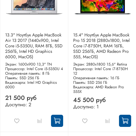
13.3" Ноутбук Apple MacBook
15.4" Ноутбук Apple MacBook
Air 13 2017 (1440x900, Intel
Pro 15 2018 (2880x1800, Intel
Core i5-5350U, RAM 8ГБ, SSD
Core i7-8750H, RAM 16ГБ,
256ГБ, Intel HD Graphics
SSD 256ГБ, AMD Radeon Pro
6000, MacOS)
555, MacOS)
Экран: 1600x900 13,3" TN
Экран: 2880x1800 15,6" Retina
Процессор: Intel Core i5-5350U 4
Процессор: Intel Core i7-8750H
Оперативная память: 8 ГБ
12
Память: SSD 256 ГБ
Оперативная память: 16 ГБ
Видеокарта: Intel HD Graphics
Память: SSD 256 ГБ
6000
Видеокарта: AMD Radeon Pro
555X
21 500 руб
45 500 руб
Доступно: 2
Доступно: 1