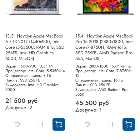
13.3" Ноутбук Apple MacBook
15.4" Ноутбук Apple MacBook
Air 13 2017 (1440x900, Intel
Pro 15 2018 (2880x1800, Intel
Core i5-5350U, RAM 8ГБ, SSD
Core i7-8750H, RAM 16ГБ,
256ГБ, Intel HD Graphics
SSD 256ГБ, AMD Radeon Pro
6000, MacOS)
555, MacOS)
Экран: 1600x900 13,3" TN
Экран: 2880x1800 15,6" Retina
Процессор: Intel Core i5-5350U 4
Процессор: Intel Core i7-8750H
Оперативная память: 8 ГБ
12
Память: SSD 256 ГБ
Оперативная память: 16 ГБ
Видеокарта: Intel HD Graphics
Память: SSD 256 ГБ
6000
Видеокарта: AMD Radeon Pro
555X
21 500 руб
45 500 руб
Доступно: 2
Доступно: 1