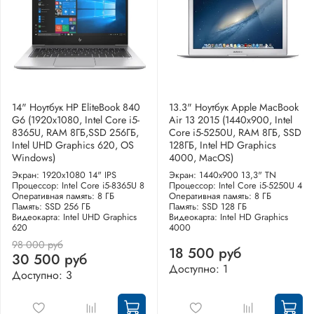
14" Ноутбук HP EliteBook 840
13.3" Ноутбук Apple MacBook
G6 (1920x1080, Intel Core i5-
Air 13 2015 (1440x900, Intel
8365U, RAM 8ГБ,SSD 256ГБ,
Core i5-5250U, RAM 8ГБ, SSD
Intel UHD Graphics 620, OS
128ГБ, Intel HD Graphics
Windows)
4000, MacOS)
Экран: 1920x1080 14" IPS
Экран: 1440x900 13,3" TN
Процессор: Intel Core i5-8365U 8
Процессор: Intel Core i5-5250U 4
Оперативная память: 8 ГБ
Оперативная память: 8 ГБ
Память: SSD 256 ГБ
Память: SSD 128 ГБ
Видеокарта: Intel UHD Graphics
Видеокарта: Intel HD Graphics
620
4000
98 000 руб
18 500 руб
30 500 руб
Доступно: 1
Доступно: 3