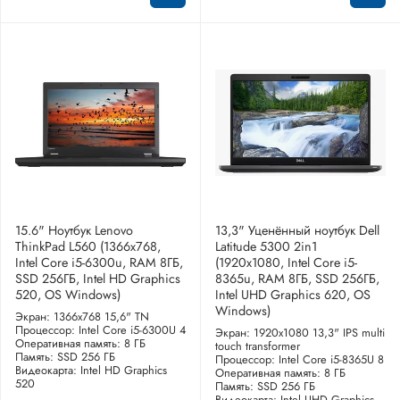
15.6" Ноутбук Lenovo
13,3" Уценённый ноутбук Dell
ThinkPad L560 (1366x768,
Latitude 5300 2in1
Intel Core i5-6300u, RAM 8ГБ,
(1920x1080, Intel Core i5-
SSD 256ГБ, Intel HD Graphics
8365u, RAM 8ГБ, SSD 256ГБ,
520, OS Windows)
Intel UHD Graphics 620, OS
Windows)
Экран: 1366x768 15,6" TN
Процессор: Intel Core i5-6300U 4
Экран: 1920x1080 13,3" IPS multi
Оперативная память: 8 ГБ
touch transformer
Память: SSD 256 ГБ
Процессор: Intel Core i5-8365U 8
Видеокарта: Intel HD Graphics
Оперативная память: 8 ГБ
520
Память: SSD 256 ГБ
Видеокарта: Intel UHD Graphics