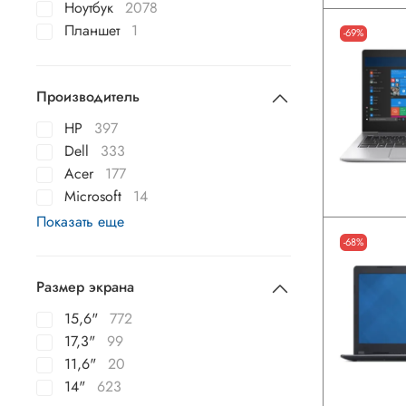
Ноутбук
2078
Планшет
1
-69%
Производитель
HP
397
Dell
333
Acer
177
Microsoft
14
Показать еще
-68%
Размер экрана
15,6"
772
17,3"
99
11,6"
20
14"
623