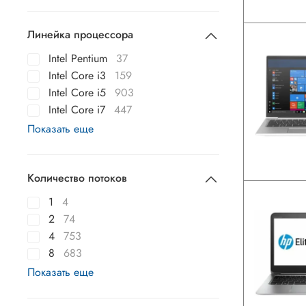
Линейка процессора
Intel Pentium
37
Intel Core i3
159
Intel Core i5
903
Intel Core i7
447
Показать еще
Количество потоков
1
4
2
74
4
753
8
683
Показать еще