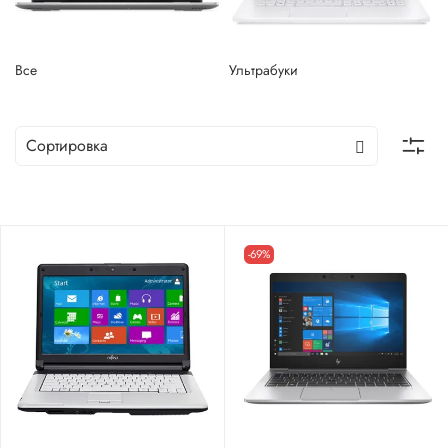
Все
Ультрабуки
-69%