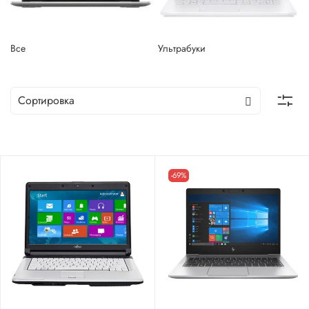
Все
Ультрабуки
-69%