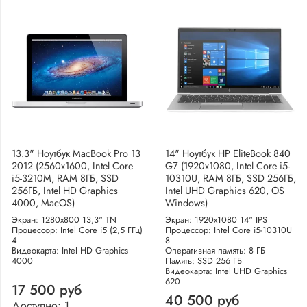
13.3" Ноутбук MacBook Pro 13
14" Ноутбук HP EliteBook 840
2012 (2560x1600, Intel Core
G7 (1920x1080, Intel Core i5-
i5-3210M, RAM 8ГБ, SSD
10310U, RAM 8ГБ, SSD 256ГБ,
256ГБ, Intel HD Graphics
Intel UHD Graphics 620, OS
4000, MacOS)
Windows)
Экран: 1280x800 13,3" TN
Экран: 1920x1080 14" IPS
Процессор: Intel Core i5 (2,5 ГГц)
Процессор: Intel Core i5-10310U
4
8
Видеокарта: Intel HD Graphics
Оперативная память: 8 ГБ
4000
Память: SSD 256 ГБ
Видеокарта: Intel UHD Graphics
620
17 500 руб
40 500 руб
Доступно: 1