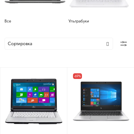
Все
Ультрабуки
-69%