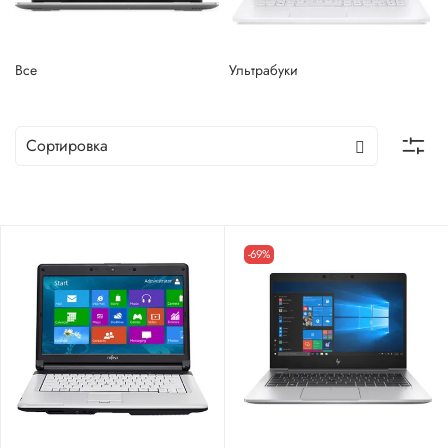
Все
Ультрабуки
-69%