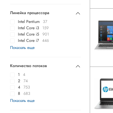
Линейка процессора
Intel Pentium
37
Intel Core i3
159
Intel Core i5
901
Intel Core i7
446
Показать еще
Количество потоков
1
4
2
74
4
753
8
683
Показать еще