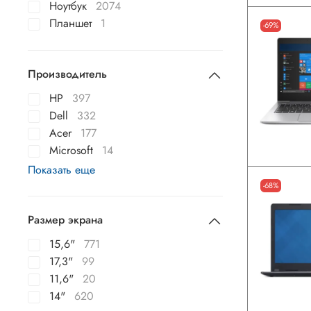
Ноутбук
2074
Планшет
1
-69%
Производитель
HP
397
Dell
332
Acer
177
Microsoft
14
Показать еще
-68%
Размер экрана
15,6"
771
17,3"
99
11,6"
20
14"
620