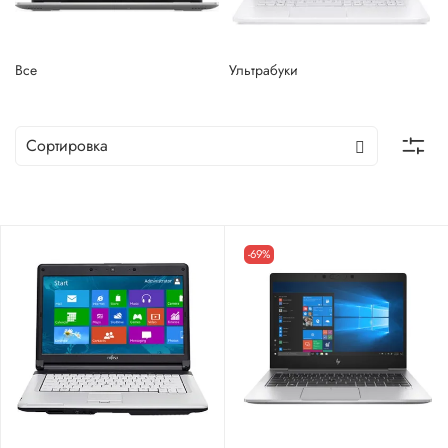
Все
Ультрабуки
-69%