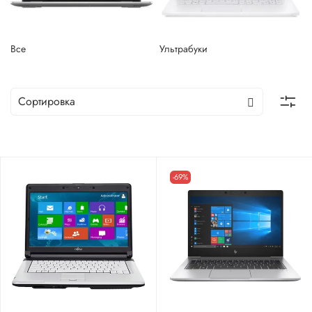
Все
Ультрабуки
-69%