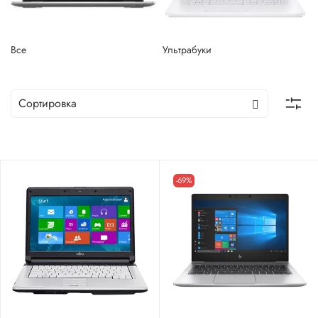
Все
Ультрабуки
-69%