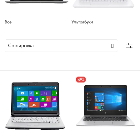
Все
Ультрабуки
-69%