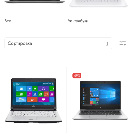
Все
Ультрабуки
-69%