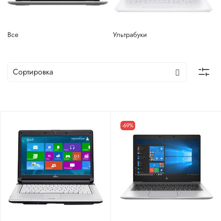
Все
Ультрабуки
-69%