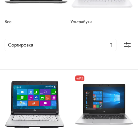
Все
Ультрабуки
-69%