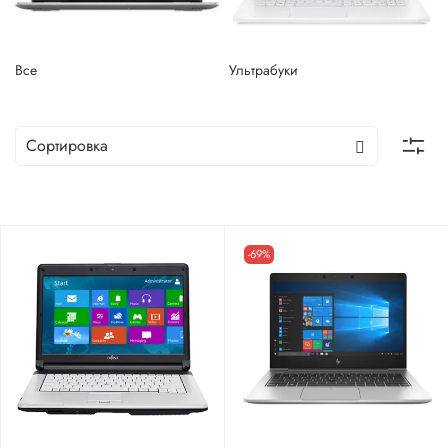
Все
Ультрабуки
-69%