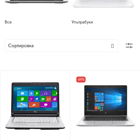
Все
Ультрабуки
-69%