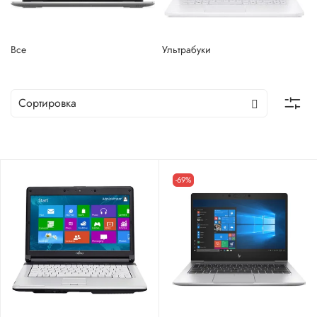
Все
Ультрабуки
-69%