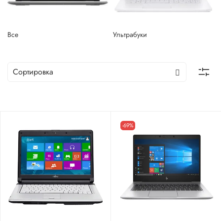
Все
Ультрабуки
-69%