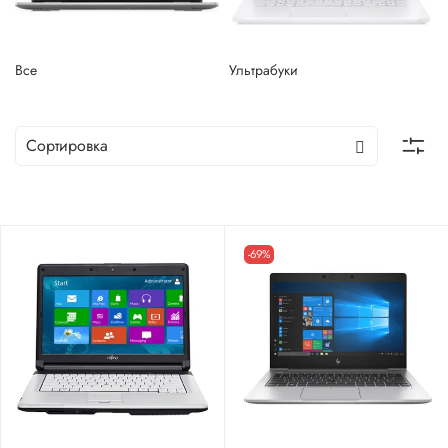
Все
Ультрабуки
-69%