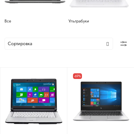
Все
Ультрабуки
-69%