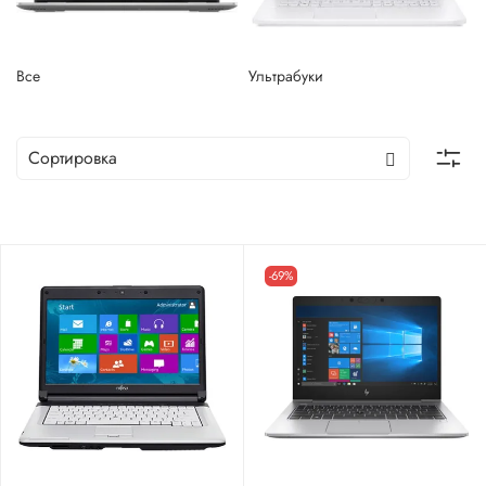
Все
Ультрабуки
-69%