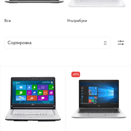
Все
Ультрабуки
-69%