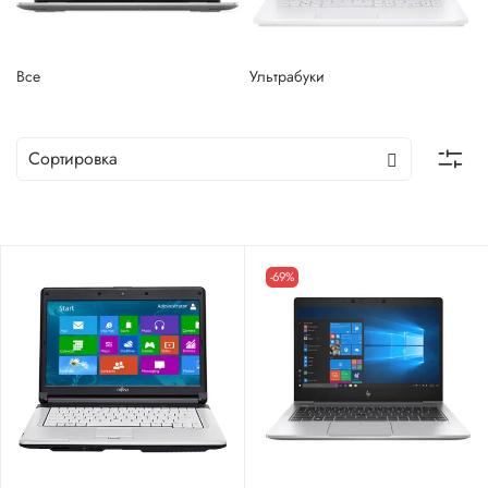
Все
Ультрабуки
-69%