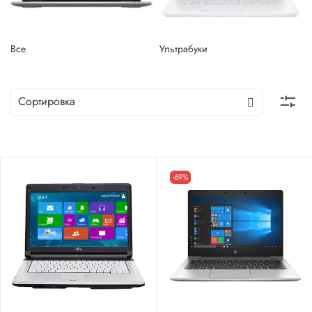
Все
Ультрабуки
-69%