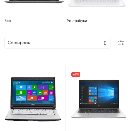
Все
Ультрабуки
-69%