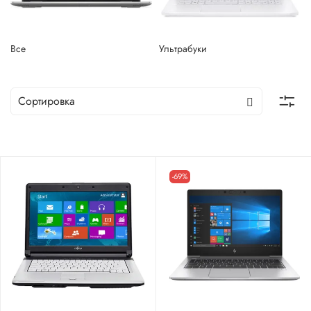
Все
Ультрабуки
-69%