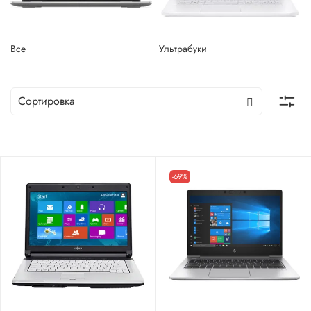
Все
Ультрабуки
-69%