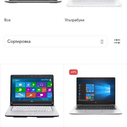
Все
Ультрабуки
-69%