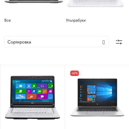
Все
Ультрабуки
-69%