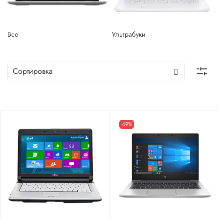
Все
Ультрабуки
-69%