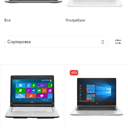
Все
Ультрабуки
-69%