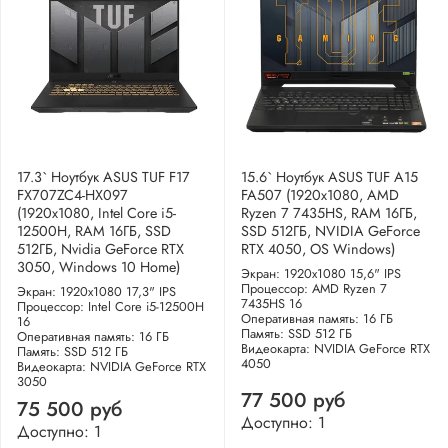
17.3` Ноутбук ASUS TUF F17
15.6` Ноутбук ASUS TUF A15
FX707ZC4-HX097
FA507 (1920x1080, AMD
(1920x1080, Intel Core i5-
Ryzen 7 7435HS, RAM 16ГБ,
12500H, RAM 16ГБ, SSD
SSD 512ГБ, NVIDIA GeForce
512ГБ, Nvidia GeForce RTX
RTX 4050, OS Windows)
3050, Windows 10 Home)
Экран: 1920x1080 15,6" IPS
Процессор: AMD Ryzen 7
Экран: 1920x1080 17,3" IPS
7435HS 16
Процессор: Intel Core i5-12500H
Оперативная память: 16 ГБ
16
Память: SSD 512 ГБ
Оперативная память: 16 ГБ
Видеокарта: NVIDIA GeForce RTX
Память: SSD 512 ГБ
4050
Видеокарта: NVIDIA GeForce RTX
3050
77 500 руб
75 500 руб
Доступно: 1
Доступно: 1