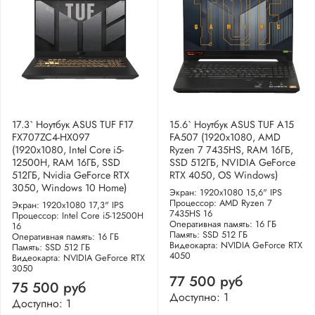
17.3` Ноутбук ASUS TUF F17
15.6` Ноутбук ASUS TUF A15
FX707ZC4-HX097
FA507 (1920x1080, AMD
(1920x1080, Intel Core i5-
Ryzen 7 7435HS, RAM 16ГБ,
12500H, RAM 16ГБ, SSD
SSD 512ГБ, NVIDIA GeForce
512ГБ, Nvidia GeForce RTX
RTX 4050, OS Windows)
3050, Windows 10 Home)
Экран: 1920x1080 15,6" IPS
Процессор: AMD Ryzen 7
Экран: 1920x1080 17,3" IPS
7435HS 16
Процессор: Intel Core i5-12500H
Оперативная память: 16 ГБ
16
Память: SSD 512 ГБ
Оперативная память: 16 ГБ
Видеокарта: NVIDIA GeForce RTX
Память: SSD 512 ГБ
4050
Видеокарта: NVIDIA GeForce RTX
3050
77 500 руб
75 500 руб
Доступно: 1
Доступно: 1