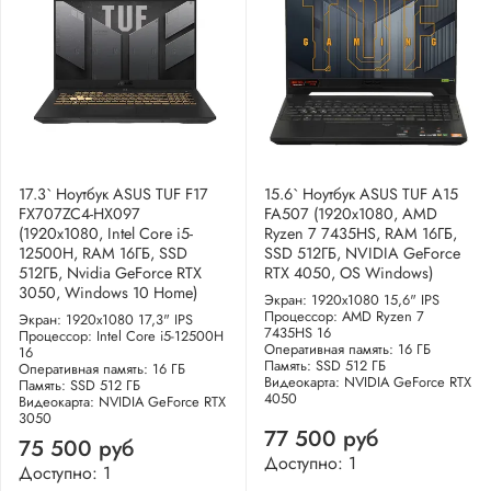
17.3` Ноутбук ASUS TUF F17
15.6` Ноутбук ASUS TUF A15
FX707ZC4-HX097
FA507 (1920x1080, AMD
(1920x1080, Intel Core i5-
Ryzen 7 7435HS, RAM 16ГБ,
12500H, RAM 16ГБ, SSD
SSD 512ГБ, NVIDIA GeForce
512ГБ, Nvidia GeForce RTX
RTX 4050, OS Windows)
3050, Windows 10 Home)
Экран: 1920x1080 15,6" IPS
Процессор: AMD Ryzen 7
Экран: 1920x1080 17,3" IPS
7435HS 16
Процессор: Intel Core i5-12500H
Оперативная память: 16 ГБ
16
Память: SSD 512 ГБ
Оперативная память: 16 ГБ
Видеокарта: NVIDIA GeForce RTX
Память: SSD 512 ГБ
4050
Видеокарта: NVIDIA GeForce RTX
3050
77 500 руб
75 500 руб
Доступно: 1
Доступно: 1