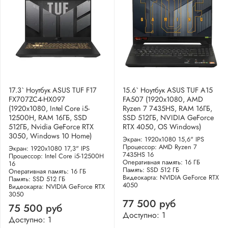
17.3` Ноутбук ASUS TUF F17
15.6` Ноутбук ASUS TUF A15
FX707ZC4-HX097
FA507 (1920x1080, AMD
(1920x1080, Intel Core i5-
Ryzen 7 7435HS, RAM 16ГБ,
12500H, RAM 16ГБ, SSD
SSD 512ГБ, NVIDIA GeForce
512ГБ, Nvidia GeForce RTX
RTX 4050, OS Windows)
3050, Windows 10 Home)
Экран: 1920x1080 15,6" IPS
Процессор: AMD Ryzen 7
Экран: 1920x1080 17,3" IPS
7435HS 16
Процессор: Intel Core i5-12500H
Оперативная память: 16 ГБ
16
Память: SSD 512 ГБ
Оперативная память: 16 ГБ
Видеокарта: NVIDIA GeForce RTX
Память: SSD 512 ГБ
4050
Видеокарта: NVIDIA GeForce RTX
3050
77 500 руб
75 500 руб
Доступно: 1
Доступно: 1