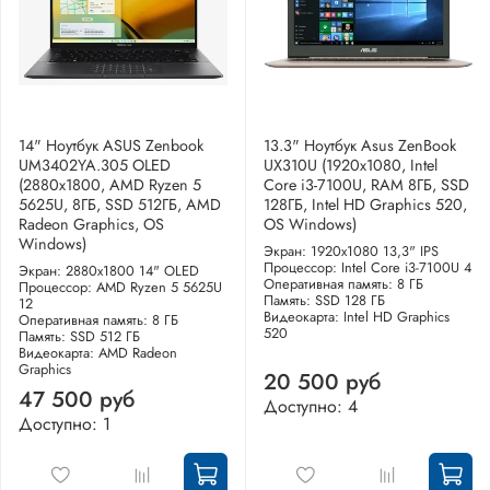
14" Ноутбук ASUS Zenbook
13.3" Ноутбук Asus ZenBook
UM3402YA.305 OLED
UX310U (1920x1080, Intel
(2880x1800, AMD Ryzen 5
Core i3-7100U, RAM 8ГБ, SSD
5625U, 8ГБ, SSD 512ГБ, AMD
128ГБ, Intel HD Graphics 520,
Radeon Graphics, OS
OS Windows)
Windows)
Экран: 1920x1080 13,3" IPS
Процессор: Intel Core i3-7100U 4
Экран: 2880x1800 14" OLED
Оперативная память: 8 ГБ
Процессор: AMD Ryzen 5 5625U
Память: SSD 128 ГБ
12
Видеокарта: Intel HD Graphics
Оперативная память: 8 ГБ
520
Память: SSD 512 ГБ
Видеокарта: AMD Radeon
Graphics
20 500 руб
47 500 руб
Доступно: 4
Доступно: 1