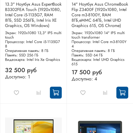
13.3" Ноутбук Asus ExpertBook
14" Ноутбук Asus ChromeBook
B3302FEA Touch (1920x1080,
Flip Z3400F (1920x1080, Intel
Intel Core i5-1135G7, RAM
Core m3-8100Y, RAM
8ГБ, SSD 256ГБ, Intel Iris XE
8ГБ,eMMC 64ГБ, Intel UHD
Graphics, OS Windows)
Graphics 615, OS Chrome)
Экран: 1920x1080 13,3" IPS multi
Экран: 1920x1080 14" IPS multi
touch
touch transformer
Процессор: Intel Core i5-1135G7
Процессор: Intel Core m3-8100Y
8
4
Оперативная память: 8 ГБ
Оперативная память: 8 ГБ
Память: SSD 256 ГБ
Память: SSD 64 ГБ
Видеокарта: Intel Iris Xe Graphics
Видеокарта: Intel UHD Graphics
615
32 500 руб
17 500 руб
Доступно: 1
Доступно: 4