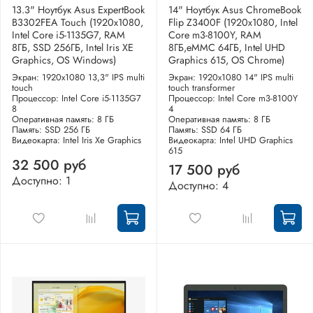
13.3" Ноутбук Asus ExpertBook
14" Ноутбук Asus ChromeBook
B3302FEA Touch (1920x1080,
Flip Z3400F (1920x1080, Intel
Intel Core i5-1135G7, RAM
Core m3-8100Y, RAM
8ГБ, SSD 256ГБ, Intel Iris XE
8ГБ,eMMC 64ГБ, Intel UHD
Graphics, OS Windows)
Graphics 615, OS Chrome)
Экран: 1920x1080 13,3" IPS multi
Экран: 1920x1080 14" IPS multi
touch
touch transformer
Процессор: Intel Core i5-1135G7
Процессор: Intel Core m3-8100Y
8
4
Оперативная память: 8 ГБ
Оперативная память: 8 ГБ
Память: SSD 256 ГБ
Память: SSD 64 ГБ
Видеокарта: Intel Iris Xe Graphics
Видеокарта: Intel UHD Graphics
615
32 500 руб
17 500 руб
Доступно: 1
Доступно: 4