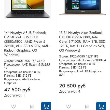
14" Ноутбук ASUS Zenbook
13.3" Ноутбук Asus ZenBook
UM3402YA.305 OLED
UX310U (1920x1080, Intel
(2880x1800, AMD Ryzen 5
Core i3-7100U, RAM 8ГБ, SSD
5625U, 8ГБ, SSD 512ГБ, AMD
128ГБ, Intel HD Graphics 520,
Radeon Graphics, OS
OS Windows)
Windows)
Экран: 1920x1080 13,3" IPS
Процессор: Intel Core i3-7100U 4
Экран: 2880x1800 14" OLED
Оперативная память: 8 ГБ
Процессор: AMD Ryzen 5 5625U
Память: SSD 128 ГБ
12
Видеокарта: Intel HD Graphics
Оперативная память: 8 ГБ
520
Память: SSD 512 ГБ
Видеокарта: AMD Radeon
Graphics
20 500 руб
47 500 руб
Доступно: 4
Доступно: 1