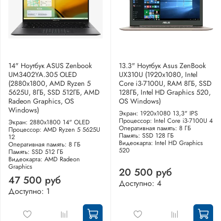
14" Ноутбук ASUS Zenbook
13.3" Ноутбук Asus ZenBook
UM3402YA.305 OLED
UX310U (1920x1080, Intel
(2880x1800, AMD Ryzen 5
Core i3-7100U, RAM 8ГБ, SSD
5625U, 8ГБ, SSD 512ГБ, AMD
128ГБ, Intel HD Graphics 520,
Radeon Graphics, OS
OS Windows)
Windows)
Экран: 1920x1080 13,3" IPS
Процессор: Intel Core i3-7100U 4
Экран: 2880x1800 14" OLED
Оперативная память: 8 ГБ
Процессор: AMD Ryzen 5 5625U
Память: SSD 128 ГБ
12
Видеокарта: Intel HD Graphics
Оперативная память: 8 ГБ
520
Память: SSD 512 ГБ
Видеокарта: AMD Radeon
Graphics
20 500 руб
47 500 руб
Доступно: 4
Доступно: 1