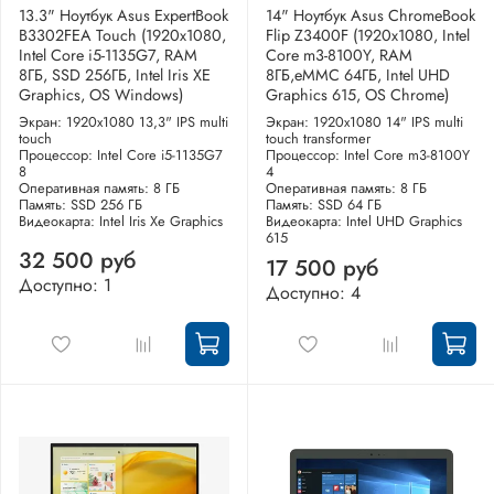
13.3" Ноутбук Asus ExpertBook
14" Ноутбук Asus ChromeBook
B3302FEA Touch (1920x1080,
Flip Z3400F (1920x1080, Intel
Intel Core i5-1135G7, RAM
Core m3-8100Y, RAM
8ГБ, SSD 256ГБ, Intel Iris XE
8ГБ,eMMC 64ГБ, Intel UHD
Graphics, OS Windows)
Graphics 615, OS Chrome)
Экран: 1920x1080 13,3" IPS multi
Экран: 1920x1080 14" IPS multi
touch
touch transformer
Процессор: Intel Core i5-1135G7
Процессор: Intel Core m3-8100Y
8
4
Оперативная память: 8 ГБ
Оперативная память: 8 ГБ
Память: SSD 256 ГБ
Память: SSD 64 ГБ
Видеокарта: Intel Iris Xe Graphics
Видеокарта: Intel UHD Graphics
615
32 500 руб
17 500 руб
Доступно: 1
Доступно: 4