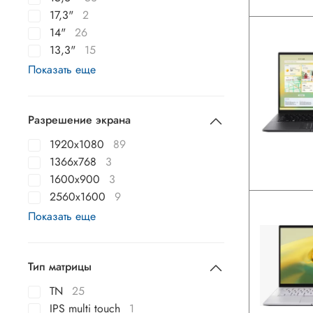
17,3"
2
14"
26
13,3"
15
Показать еще
Разрешение экрана
1920x1080
89
1366x768
3
1600x900
3
2560x1600
9
Показать еще
Тип матрицы
TN
25
IPS multi touch
1