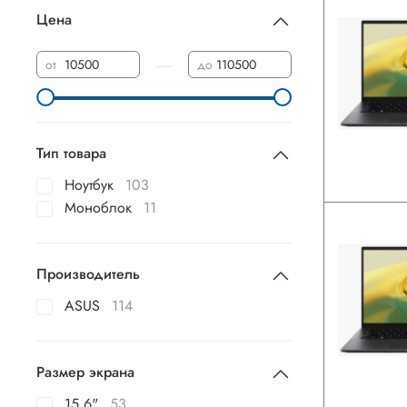
Цена
—
от
до
Тип товара
Ноутбук
103
Моноблок
11
Производитель
ASUS
114
Размер экрана
15,6"
53