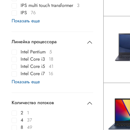
IPS multi touch transformer
3
IPS
76
Показать еще
Линейка процессора
Intel Pentium
5
Intel Core i3
18
Intel Core i5
41
Intel Core i7
16
Показать еще
Количество потоков
2
1
4
37
8
49