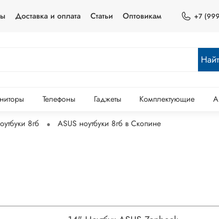
ты
Доставка и оплата
Статьи
Оптовикам
+7 (999
Най
ниторы
Телефоны
Гаджеты
Комплектующие
А
оутбуки 8гб
ASUS ноутбуки 8гб в Скопине