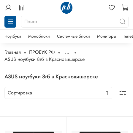
Ноутбуки
Моноблоки
Системные блоки
Мониторы
Теле
Главная
ПРОБУК РФ
...
ASUS ноутбуки 8гб в Красновишерске
ASUS ноутбуки 8гб в Красновишерске