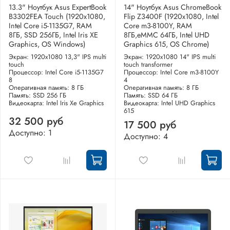
13.3" Ноутбук Asus ExpertBook
14" Ноутбук Asus ChromeBook
B3302FEA Touch (1920x1080,
Flip Z3400F (1920x1080, Intel
Intel Core i5-1135G7, RAM
Core m3-8100Y, RAM
8ГБ, SSD 256ГБ, Intel Iris XE
8ГБ,eMMC 64ГБ, Intel UHD
Graphics, OS Windows)
Graphics 615, OS Chrome)
Экран: 1920x1080 13,3" IPS multi
Экран: 1920x1080 14" IPS multi
touch
touch transformer
Процессор: Intel Core i5-1135G7
Процессор: Intel Core m3-8100Y
8
4
Оперативная память: 8 ГБ
Оперативная память: 8 ГБ
Память: SSD 256 ГБ
Память: SSD 64 ГБ
Видеокарта: Intel Iris Xe Graphics
Видеокарта: Intel UHD Graphics
615
32 500 руб
17 500 руб
Доступно: 1
Доступно: 4