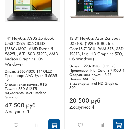
14" Ноутбук ASUS Zenbook
13.3" Ноутбук Asus ZenBook
UM3402YA.305 OLED
UX310U (1920x1080, Intel
(2880x1800, AMD Ryzen 5
Core i3-7100U, RAM 8ГБ, SSD
5625U, 8ГБ, SSD 512ГБ, AMD
128ГБ, Intel HD Graphics 520,
Radeon Graphics, OS
OS Windows)
Windows)
Экран: 1920x1080 13,3" IPS
Процессор: Intel Core i3-7100U 4
Экран: 2880x1800 14" OLED
Оперативная память: 8 ГБ
Процессор: AMD Ryzen 5 5625U
Память: SSD 128 ГБ
12
Видеокарта: Intel HD Graphics
Оперативная память: 8 ГБ
520
Память: SSD 512 ГБ
Видеокарта: AMD Radeon
Graphics
20 500 руб
47 500 руб
Доступно: 4
Доступно: 1