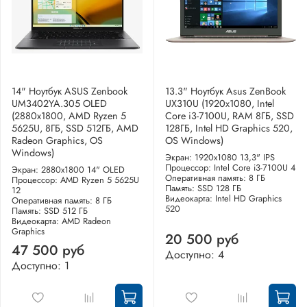
14" Ноутбук ASUS Zenbook
13.3" Ноутбук Asus ZenBook
UM3402YA.305 OLED
UX310U (1920x1080, Intel
(2880x1800, AMD Ryzen 5
Core i3-7100U, RAM 8ГБ, SSD
5625U, 8ГБ, SSD 512ГБ, AMD
128ГБ, Intel HD Graphics 520,
Radeon Graphics, OS
OS Windows)
Windows)
Экран: 1920x1080 13,3" IPS
Процессор: Intel Core i3-7100U 4
Экран: 2880x1800 14" OLED
Оперативная память: 8 ГБ
Процессор: AMD Ryzen 5 5625U
Память: SSD 128 ГБ
12
Видеокарта: Intel HD Graphics
Оперативная память: 8 ГБ
520
Память: SSD 512 ГБ
Видеокарта: AMD Radeon
Graphics
20 500 руб
47 500 руб
Доступно: 4
Доступно: 1