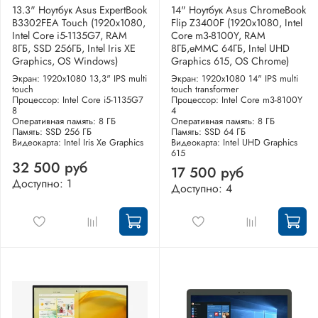
13.3" Ноутбук Asus ExpertBook
14" Ноутбук Asus ChromeBook
B3302FEA Touch (1920x1080,
Flip Z3400F (1920x1080, Intel
Intel Core i5-1135G7, RAM
Core m3-8100Y, RAM
8ГБ, SSD 256ГБ, Intel Iris XE
8ГБ,eMMC 64ГБ, Intel UHD
Graphics, OS Windows)
Graphics 615, OS Chrome)
Экран: 1920x1080 13,3" IPS multi
Экран: 1920x1080 14" IPS multi
touch
touch transformer
Процессор: Intel Core i5-1135G7
Процессор: Intel Core m3-8100Y
8
4
Оперативная память: 8 ГБ
Оперативная память: 8 ГБ
Память: SSD 256 ГБ
Память: SSD 64 ГБ
Видеокарта: Intel Iris Xe Graphics
Видеокарта: Intel UHD Graphics
615
32 500 руб
17 500 руб
Доступно: 1
Доступно: 4