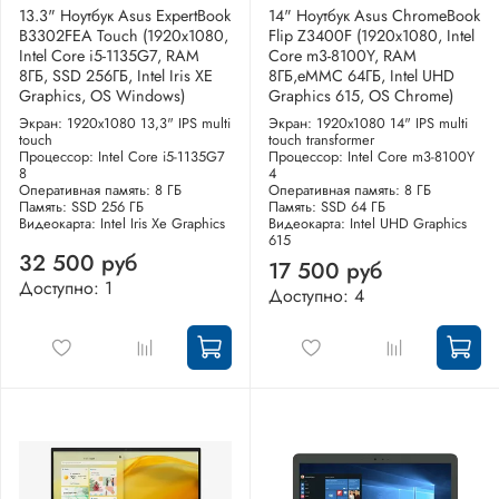
13.3" Ноутбук Asus ExpertBook
14" Ноутбук Asus ChromeBook
B3302FEA Touch (1920x1080,
Flip Z3400F (1920x1080, Intel
Intel Core i5-1135G7, RAM
Core m3-8100Y, RAM
8ГБ, SSD 256ГБ, Intel Iris XE
8ГБ,eMMC 64ГБ, Intel UHD
Graphics, OS Windows)
Graphics 615, OS Chrome)
Экран: 1920x1080 13,3" IPS multi
Экран: 1920x1080 14" IPS multi
touch
touch transformer
Процессор: Intel Core i5-1135G7
Процессор: Intel Core m3-8100Y
8
4
Оперативная память: 8 ГБ
Оперативная память: 8 ГБ
Память: SSD 256 ГБ
Память: SSD 64 ГБ
Видеокарта: Intel Iris Xe Graphics
Видеокарта: Intel UHD Graphics
615
32 500 руб
17 500 руб
Доступно: 1
Доступно: 4