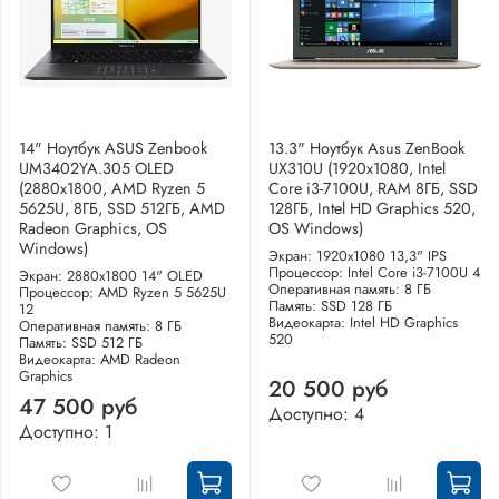
14" Ноутбук ASUS Zenbook
13.3" Ноутбук Asus ZenBook
UM3402YA.305 OLED
UX310U (1920x1080, Intel
(2880x1800, AMD Ryzen 5
Core i3-7100U, RAM 8ГБ, SSD
5625U, 8ГБ, SSD 512ГБ, AMD
128ГБ, Intel HD Graphics 520,
Radeon Graphics, OS
OS Windows)
Windows)
Экран: 1920x1080 13,3" IPS
Процессор: Intel Core i3-7100U 4
Экран: 2880x1800 14" OLED
Оперативная память: 8 ГБ
Процессор: AMD Ryzen 5 5625U
Память: SSD 128 ГБ
12
Видеокарта: Intel HD Graphics
Оперативная память: 8 ГБ
520
Память: SSD 512 ГБ
Видеокарта: AMD Radeon
Graphics
20 500 руб
47 500 руб
Доступно: 4
Доступно: 1